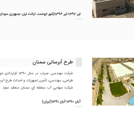
تير 1392-تير 1396(شهر ابوحمد، ایالت نیل، جمهوری سودان)
طرح آبرسانی سمنان
شرکت مهندسی عمراب در س
طراحی، مهندسی، تأمین تجهیزات و احداث طرح آبرسا
شركت سهامي آب منطقه اي سمنان منعقد نمود. م
پروژه دو سال بوده است.
آبان 1390-آبان 1391(ایران)