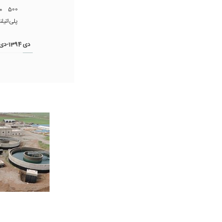
طول 7/10 کیلومتر. (لات 2)
دی 1394-دی 1395(ازبکستان، سمرقند)