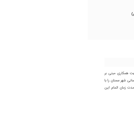
ال 1390 قراردادی جهت همکاری مبنی بر
نی شهر سمنان را با
دت زمان اتمام این