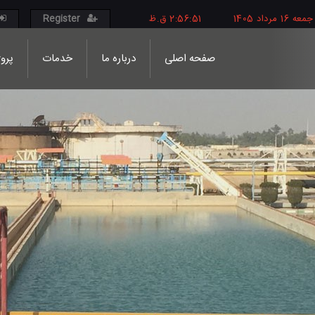
جمعه
16
مرداد
1405
2:56:52 ق.ظ
Register
صفحه اصلی
درباره ما
خدمات
پروژ