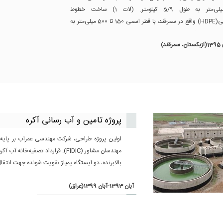
500 میلی‌متر به طول 5/9 کیلومتر. (لات 1) ساخت خطوط
پلی‌اتیلنی(HDPE) واقع در سمرقند، با قطر اسمی 150 تا 500 میلی‌متر به
پروژه تامین و آب رسانی آکره
اولین پروژه طراحی، شرکت مهندسی عمراب بر پایه ف
مهندسان مشاور (FIDIC). قرارداد تصفیه‌خا
بالابرنده، دو ایستگاه پمپاژ تقویت شونده جهت انتق
آبان 1393-آبان 1399(عراق)