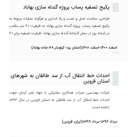
پکیج تصفیه پساب پروژه گندله سازی بهاباد
طراحی، ساخت، حمل و نصب و راه اندازی و هرگونه عملیات مربوط به
پکیج تصفیه پساب پروژه گندله سازی بهاباد به ظرفیت 60 متر مکعب
در شبانه روز در محل کارخانه گندله سازی بهاباد. ظرفیت تصفیه برابر 60
مترمکعب بر روز.
اسفند 1400-اسفند 1402(استان یزد- کیلومتر 38 جاده بهاباد)
احداث خط انتقال آب از سد طالقان به شهرهای
استان قزوین
شرکت مهندسی عمراب همکاری مشترکی با جهاد نصر کرمان جهت
احداث خط انتقال آب از سد طالقان به استان قزوین در سال 1396
داشته است.
مرداد 1396-مرداد 1399(ایران، قزوین)