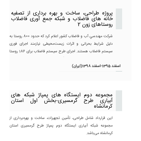
پروژه طراحی، ساخت و بهره برداری از تصفیه
خانه های فاضلاب و شبکه جمع آوری فاضلاب
روستاهای زون 2
شركت مهندسي آب و فاضلاب كشور اعلام کرد که حدود 800 روستا به
دلیل شرایط بحرانی و اثرات زیست‌محیطی نیازمند اجرای فوری
سیستم فاضلاب هستند. اجرای طرح سیستم فاضلاب برای 186 روستا
از 800 روستا جزء اولویت قرار گرفت. طراحی، خرید، انجام کارهای
اسفند 1395-اسفند 1398(ایران)
ساختمانی، پیش راه اندازی، راه اندازی و بهره برداری یک ساله شبکه
جمع آوری پساب 29 روستا به طول تقریبی 450 کیلومتر و احداث 24
تصفیه خانه فاضلاب واقع در مرکز ایران به ظرفیت کل 10000 متر مکعب
در روز، همچنین ساخت 60 ایستگاه پمپاژ جز حیطه کاری شرکت
مجموعه دوم ایستگاه های پمپاژ شبکه های
مهندسی عمراب بود.
آبیاری طرح گرمسیری-بخش اول استان
کرمانشاه
این قرارداد شامل طراحی، تأمین تجهیزات، ساخت و بهره‌برداری از
مجموعه شبکه آبیاری ایستگاه دوم پمپاژ طرح گرمسیری استان
کرمانشاه می‌باشد.