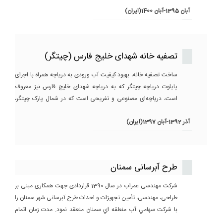
آبان 1395-آبان 1400(ایران)
تصفیه خانه شهدای خلیج فارس (چیتگر)
ساخت تصفیه خانه، بهبود کیفیت آب ورودی به دریاچه همراه با اجرای
پایلوت دریاچه چیتگر که به دریاچه شهدای خلیج فارس نیز معروف
است، دریاچه‌ای مصنوعی و تفریحی است که در شمال پارک چیتگر،
شمال غربی تهران واقع شده است. مساحت کل این مجموعه حدود
آذر 1392-آبان 1397(ایران)
250 هکتار است که پهنه آبی مجموعه فرهنگی و گردشگری دریاچه
شهدای خلیج‌فارس، مساحتی بالغ بر ۱۳۰ هکتار دارد و مابقی به بخش‌
ساحلی و استراحتگاه‌ها اختصاص یافته است.
طرح آبرسانی سمنان
شرکت مهندسی عمراب در سال 1390 قراردادی جهت همکاری مبنی بر
طراحی، مهندسی، تأمین تجهیزات و احداث طرح آبرسانی شهر سمنان را
با شركت سهامي آب منطقه اي سمنان منعقد نمود. مدت زمان اتمام
این پروژه دو سال بوده است.